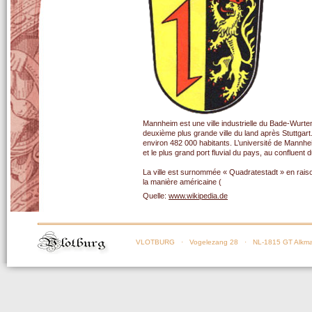
Mannheim est une ville industrielle du Bade-Wurte
deuxième plus grande ville du land après Stuttgart.
environ 482 000 habitants. L’université de Mannh
et le plus grand port fluvial du pays, au confluent 
La ville est surnommée « Quadratestadt » en raison 
la manière américaine (
Quelle:
www.wikipedia.de
VLOTBURG
· Vogelezang 28 · NL-1815 GT Alkma