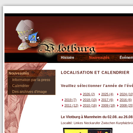
Histoire
Nouveautés
Événem
LOCALISATION ET CALENDRIER
Nouveautés
Information par la press
Calendrier
Veuillez sélectionner l'année de l'é
Des archives d'image
2026 (2)
2025 (4)
2024 (10
2019 (7)
2018 (10)
2017 (6)
2016 (6)
2011 (12)
2010 (16)
2009 (18)
2008 (25
Le Vlotburg à Mannheim du 02.08. au 26.0
Localité: Linkes Neckarufer Zwischen Kurpfalzbr