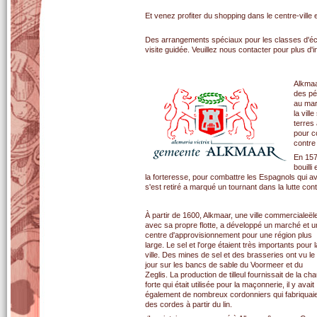
Et venez profiter du shopping dans le centre-ville et v
Des arrangements spéciaux pour les classes d'éco
visite guidée. Veuillez nous contacter pour plus d'i
Alkmaar
des pé
au mar
la vill
terres
pour c
contre 
En 157
bouill
la forteresse, pour combattre les Espagnols qui av
s'est retiré a marqué un tournant dans la lutte co
À partir de 1600, Alkmaar, une ville commercialeël
avec sa propre flotte, a développé un marché et u
centre d'approvisionnement pour une région plus
large. Le sel et l'orge étaient très importants pour l
ville. Des mines de sel et des brasseries ont vu le
jour sur les bancs de sable du Voormeer et du
Zeglis. La production de tilleul fournissait de la ch
forte qui était utilisée pour la maçonnerie, il y avait
également de nombreux cordonniers qui fabriquai
des cordes à partir du lin.