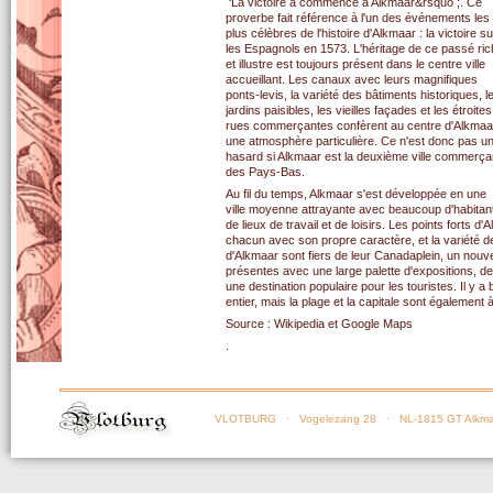
‘La victoire a commencé à Alkmaar&rsquo ;. Ce
proverbe fait référence à l'un des événements les
plus célèbres de l'histoire d'Alkmaar : la victoire su
les Espagnols en 1573. L'héritage de ce passé ri
et illustre est toujours présent dans le centre ville
accueillant. Les canaux avec leurs magnifiques
ponts-levis, la variété des bâtiments historiques, l
jardins paisibles, les vieilles façades et les étroites
rues commerçantes confèrent au centre d'Alkmaa
une atmosphère particulière. Ce n'est donc pas u
hasard si Alkmaar est la deuxième ville commerça
des Pays-Bas.
Au fil du temps, Alkmaar s'est développée en une
ville moyenne attrayante avec beaucoup d'habitan
de lieux de travail et de loisirs. Les points forts 
chacun avec son propre caractère, et la variété de
d'Alkmaar sont fiers de leur Canadaplein, un nouve
présentes avec une large palette d'expositions, de
une destination populaire pour les touristes. Il y 
entier, mais la plage et la capitale sont également 
Source : Wikipedia et Google Maps
.
VLOTBURG
· Vogelezang 28 · NL-1815 GT Alkma