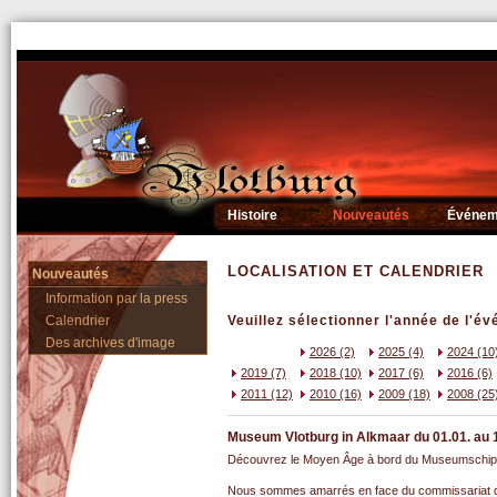
Histoire
Nouveautés
Événem
LOCALISATION ET CALENDRIER
Nouveautés
Information par la press
Calendrier
Veuillez sélectionner l'année de l'é
Des archives d'image
2026 (2)
2025 (4)
2024 (10
2019 (7)
2018 (10)
2017 (6)
2016 (6)
2011 (12)
2010 (16)
2009 (18)
2008 (25
Museum Vlotburg in Alkmaar du 01.01. au 
Découvrez le Moyen Âge à bord du Museumschip 
Nous sommes amarrés en face du commissariat de