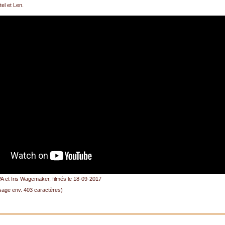
el et Len.
VA et Iris Wagemaker, filmés le 18-09-2017
age env. 403 caractères)