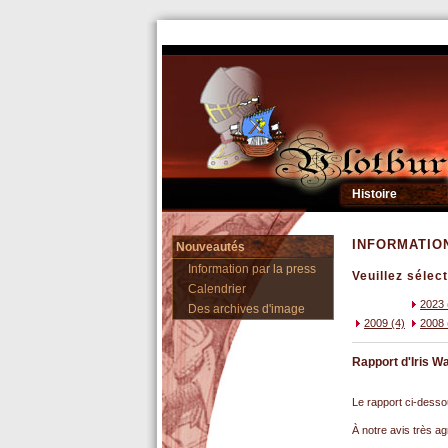
Histoire
INFORMATIO
Nouveautés
Information par la press
Veuillez sélec
Calendrier
2023 
Des archives d'image
2009 (4)
2008 
Rapport d'Iris W
Le rapport ci-desso
À notre avis très ag