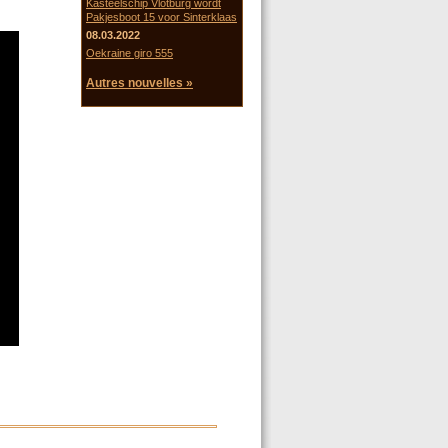
Kasteelschip Vlotburg wordt
Pakjesboot 15 voor Sinterklaas
08.03.2022
Oekraine giro 555
Autres nouvelles »