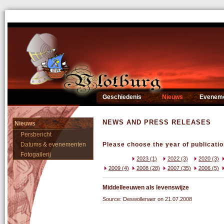
Geschiedenis
Nieuws
Evenem
NEWS AND PRESS RELEASES
Nieuws
Persbericht
Datums & evenementen
Please choose the year of publicatio
Fotogallerij
2023 (1)
2022 (3)
2020 (3)
2009 (4)
2008 (28)
2007 (35)
2006 (5)
Middelleeuwen als levenswijze
Source: Deswollenaer on 21.07.2008