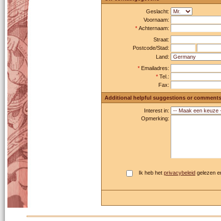
Geslacht:
Voornaam:
*
Achternaam:
Straat:
Postcode/Stad:
Land:
*
Emailadres:
*
Tel.:
Fax:
Additional helpful suggestions or comment
Interest in:
Opmerking:
Ik heb het
privacybeleid
gelezen e