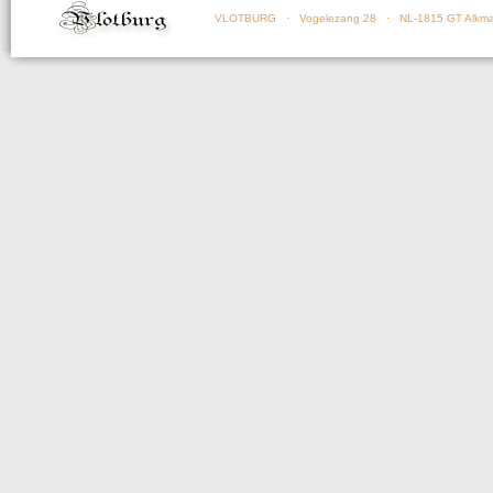
VLOTBURG
· Vogelezang 28 · NL-1815 GT Alkma