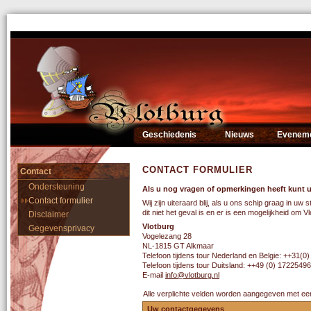
Geschiedenis
Nieuws
Evenem
CONTACT FORMULIER
Contact
Ondersteuning
Als u nog vragen of opmerkingen heeft kunt u
Contact formulier
Wij zijn uiteraard blij, als u ons schip graag in uw 
dit niet het geval is en er is een mogelijkheid om 
Disclaimer
Vlotburg
Gegevensprivacy
Vogelezang 28
NL-1815 GT Alkmaar
Telefoon tijdens tour Nederland en Belgie: ++31(0
Telefoon tijdens tour Duitsland: ++49 (0) 172254
E-mail
info@vlotburg.nl
Alle verplichte velden worden aangegeven met ee
Uw contactgegevens