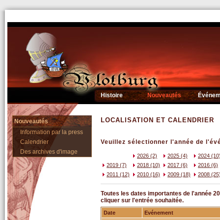
Histoire
Nouveautés
Événem
LOCALISATION ET CALENDRIER
Nouveautés
Information par la press
Calendrier
Veuillez sélectionner l'année de l'é
Des archives d'image
2026 (2)
2025 (4)
2024 (10
2019 (7)
2018 (10)
2017 (6)
2016 (6)
2011 (12)
2010 (16)
2009 (18)
2008 (25
Toutes les dates importantes de l'année 20
cliquer sur l'entrée souhaitée.
Date
Evénement