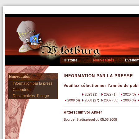
Histoire
Nouveautés
Événem
INFORMATION PAR LA PRESSE
Nouveautés
Information par la press
Veuillez sélectionner l'année de publ
Calendrier
2023 (1)
2022 (1)
2020 (3)
Des archives d'image
2009 (4)
2008 (27)
2007 (35)
2006 (4)
Ritterschiff vor Anker
Source: Stadtspiegel du 05.03.2008