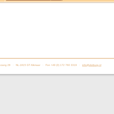
zang 28 · NL-1815 GT Alkmaar · Fon +49 (0) 172 760 3319 ·
info@vlotburg.nl