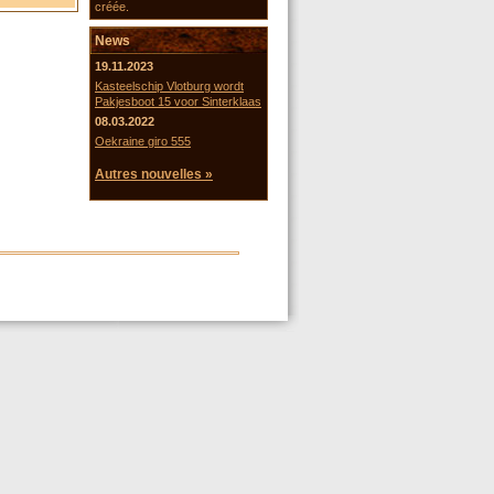
créée.
News
19.11.2023
Kasteelschip Vlotburg wordt
Pakjesboot 15 voor Sinterklaas
08.03.2022
Oekraine giro 555
Autres nouvelles »