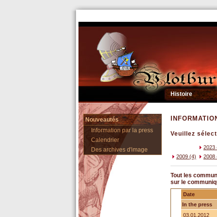
Histoire
INFORMATIO
Nouveautés
Information par la press
Veuillez sélec
Calendrier
2023 
Des archives d'image
2009 (4)
2008 
Tout les communi
sur le communiq
Date
In the press
03.01.2012