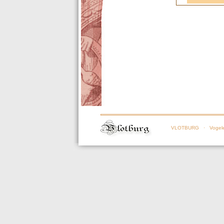
VLOTBURG
· Vogele