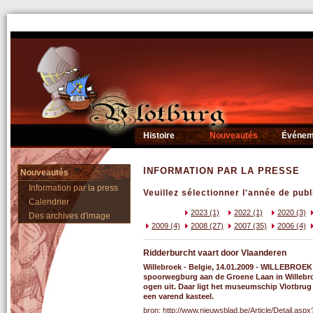
Histoire
Nouveautés
Événem
INFORMATION PAR LA PRESSE
Nouveautés
Information par la press
Veuillez sélectionner l'année de publ
Calendrier
2023 (1)
2022 (1)
2020 (3)
Des archives d'image
2009 (4)
2008 (27)
2007 (35)
2006 (4)
Ridderburcht vaart door Vlaanderen
Willebroek - Belgie, 14.01.2009 -
WILLEBROEK - 
spoorwegburg aan de Groene Laan in Willebroe
ogen uit. Daar ligt het museumschip Vlotbrug 
een varend kasteel.
bron: http://www.nieuwsblad.be/Article/Detail.as