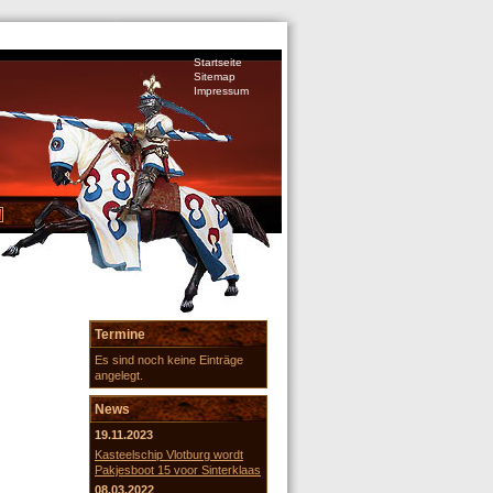
Startseite
Sitemap
Impressum
Termine
Es sind noch keine Einträge
angelegt.
News
19.11.2023
Kasteelschip Vlotburg wordt
Pakjesboot 15 voor Sinterklaas
08.03.2022