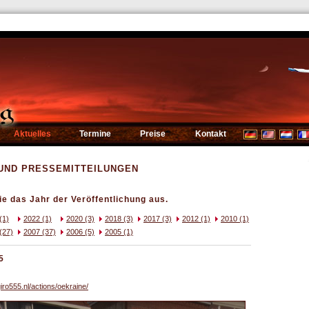
Aktuelles
Termine
Preise
Kontakt
UND PRESSEMITTEILUNGEN
ie das Jahr der Veröffentlichung aus.
(1)
2022 (1)
2020 (3)
2018 (3)
2017 (3)
2012 (1)
2010 (1)
(27)
2007 (37)
2006 (5)
2005 (1)
5
giro555.nl/actions/oekraine/