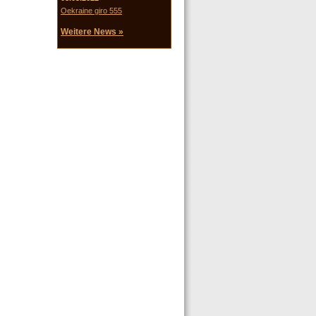
Oekraine giro 555
Weitere News »