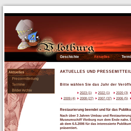
Geschichte
Aktuelles
Term
AKTUELLES UND PRESSEMITTEI
Aktuelles
Pressemitteilung
Termine
Bitte wählen Sie das Jahr der Veröff
Bilder Archiv
2023 (1)
2022 (1)
2020 (3)
2009 (4)
2008 (27)
2007 (37)
2006 (5)
Restaurierung beendet und für das Publik
Nach über 3 Jahren Umbau und Restaurierung
Museumschiff Vlotburg nun dem Ende nahe. 
ab dem 6.5.2006 für das interessierte Publiku
präsentiert.