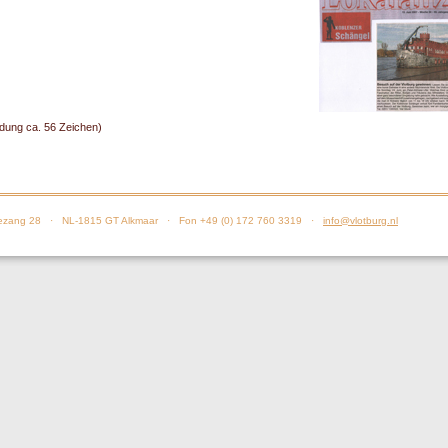
dung ca. 56 Zeichen)
zang 28 · NL-1815 GT Alkmaar · Fon +49 (0) 172 760 3319 ·
info@vlotburg.nl