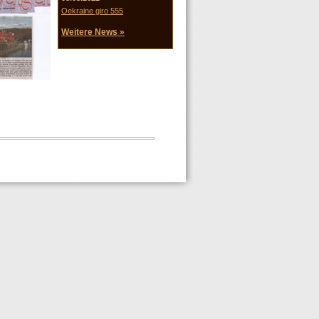
Oekraine giro 555
Weitere News »