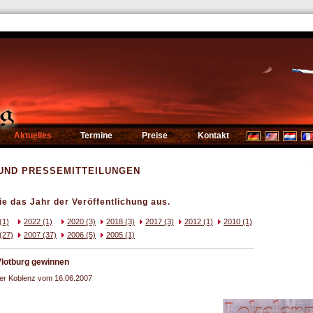
Aktuelles
Termine
Preise
Kontakt
UND PRESSEMITTEILUNGEN
ie das Jahr der Veröffentlichung aus.
(1)
2022 (1)
2020 (3)
2018 (3)
2017 (3)
2012 (1)
2010 (1)
(27)
2007 (37)
2006 (5)
2005 (1)
Vlotburg gewinnen
ger Koblenz vom 16.06.2007