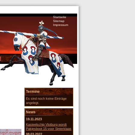
Startseite
Sitemap
Impressum
Termine
Es sind noch keine Einträge
angelegt.
News
19.11.2023
Kasteelschip Vlotburg wordt
Pakjesboot 15 voor Sinterklaas
08.03.2022