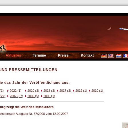
Aktuelles
Termine
Preise
Kontakt
UND PRESSEMITTEILUNGEN
ie das Jahr der Veröffentlichung aus.
(1)
2022 (1)
2020 (3)
2018 (3)
2017 (3)
2012 (1)
2010 (1)
(27)
2007 (37)
2006 (5)
2005 (1)
 zeigt die Welt des Mittelalters
ell Andernach Ausgabe Nr. 37/2000 vom 12.09.2007