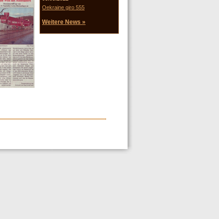
Oekraine giro 555
Weitere News »