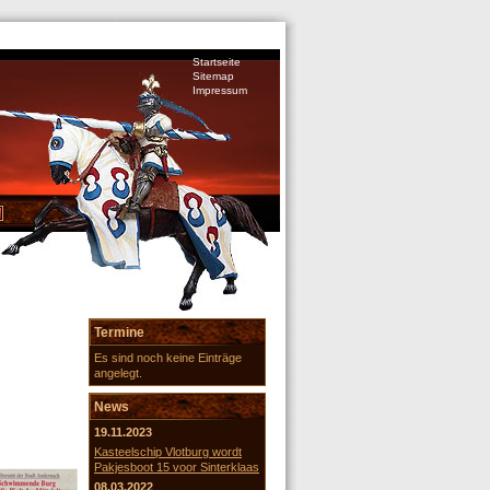
Startseite
Sitemap
Impressum
Termine
Es sind noch keine Einträge
angelegt.
News
19.11.2023
Kasteelschip Vlotburg wordt
Pakjesboot 15 voor Sinterklaas
08.03.2022