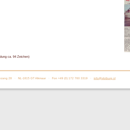
dung ca. 94 Zeichen)
zang 28 · NL-1815 GT Alkmaar · Fon +49 (0) 172 760 3319 ·
info@vlotburg.nl