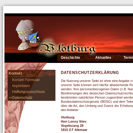
Geschichte
Aktuelles
Term
DATENSCHUTZERKLÄRUNG
Kontakt
Kontakt Formular
Die Nutzung unserer Seite ist ohne eine Angabe 
unserer Seite können sich hierfür abweichende Re
Impressum
werden. Ihre personenbezogenen Daten (z.B. Name
Haftungsausschluss
Bestimmungen des deutschen Datenschutzrechts v
Datenschutz
bestimmten natürlichen Person zugeordnet werden
Bundesdatenschutzgesetz (BDSG) und dem Teleme
über die Art, den Umfang und Zweck der Erhebun
den Anbieter
Vlotburg
Herr Lenny Vries
Vogelezang 28
1815 GT Alkmaar