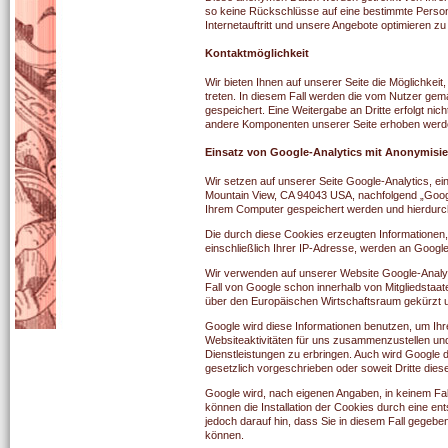
so keine Rückschlüsse auf eine bestimmte Perso
Internetauftritt und unsere Angebote optimieren z
Kontaktmöglichkeit
Wir bieten Ihnen auf unserer Seite die Möglichkeit
treten. In diesem Fall werden die vom Nutzer g
gespeichert. Eine Weitergabe an Dritte erfolgt ni
andere Komponenten unserer Seite erhoben werden,
Einsatz von Google-Analytics mit Anonymisi
Wir setzen auf unserer Seite Google-Analytics, e
Mountain View, CA 94043 USA, nachfolgend „Google
Ihrem Computer gespeichert werden und hierdurch
Die durch diese Cookies erzeugten Informationen,
einschließlich Ihrer IP-Adresse, werden an Googl
Wir verwenden auf unserer Website Google-Analyti
Fall von Google schon innerhalb von Mitgliedsta
über den Europäischen Wirtschaftsraum gekürzt 
Google wird diese Informationen benutzen, um Ih
Websiteaktivitäten für uns zusammenzustellen un
Dienstleistungen zu erbringen. Auch wird Google d
gesetzlich vorgeschrieben oder soweit Dritte dies
Google wird, nach eigenen Angaben, in keinem Fal
können die Installation der Cookies durch eine en
jedoch darauf hin, dass Sie in diesem Fall gegebe
können.