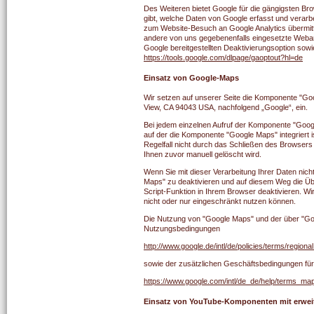
Des Weiteren bietet Google für die gängigsten Br
gibt, welche Daten von Google erfasst und verarbe
zum Website-Besuch an Google Analytics übermittel
andere von uns gegebenenfalls eingesetzte Weban
Google bereitgestellten Deaktivierungsoption sowi
https://tools.google.com/dlpage/gaoptout?hl=de
Einsatz von Google-Maps
Wir setzen auf unserer Seite die Komponente "Go
View, CA 94043 USA, nachfolgend „Google“, ein.
Bei jedem einzelnen Aufruf der Komponente "Googl
auf der die Komponente "Google Maps" integriert i
Regelfall nicht durch das Schließen des Browsers 
Ihnen zuvor manuell gelöscht wird.
Wenn Sie mit dieser Verarbeitung Ihrer Daten nich
Maps" zu deaktivieren und auf diesem Weg die Ü
Script-Funktion in Ihrem Browser deaktivieren. Wi
nicht oder nur eingeschränkt nutzen können.
Die Nutzung von "Google Maps" und der über "Goo
Nutzungsbedingungen
http://www.google.de/intl/de/policies/terms/regional
sowie der zusätzlichen Geschäftsbedingungen fü
https://www.google.com/intl/de_de/help/terms_ma
Einsatz von YouTube-Komponenten mit erwe