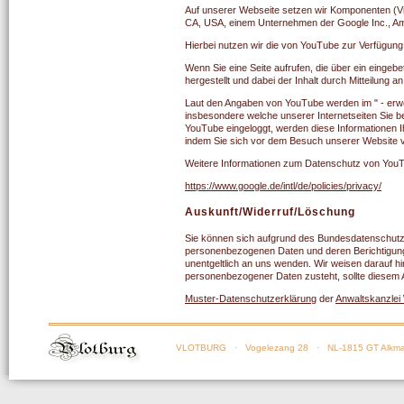
Auf unserer Webseite setzen wir Komponenten (
CA, USA, einem Unternehmen der Google Inc., Am
Hierbei nutzen wir die von YouTube zur Verfügung 
Wenn Sie eine Seite aufrufen, die über ein eingeb
hergestellt und dabei der Inhalt durch Mitteilung an
Laut den Angaben von YouTube werden im " - erwe
insbesondere welche unserer Internetseiten Sie b
YouTube eingeloggt, werden diese Informationen I
indem Sie sich vor dem Besuch unserer Website v
Weitere Informationen zum Datenschutz von YouTu
https://www.google.de/intl/de/policies/privacy/
Auskunft/Widerruf/Löschung
Sie können sich aufgrund des Bundesdatenschutz
personenbezogenen Daten und deren Berichtigung, 
unentgeltlich an uns wenden. Wir weisen darauf h
personenbezogener Daten zusteht, sollte diesem 
Muster-Datenschutzerklärung
der
Anwaltskanzlei
VLOTBURG
· Vogelezang 28 · NL-1815 GT Alkma