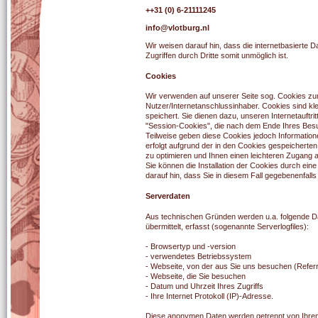
++31 (0) 6-21111245
info@vlotburg.nl
Wir weisen darauf hin, dass die internetbasierte 
Zugriffen durch Dritte somit unmöglich ist.
Cookies
Wir verwenden auf unserer Seite sog. Cookies 
Nutzer/Internetanschlussinhaber. Cookies sind kle
speichert. Sie dienen dazu, unseren Internetauftr
"Session-Cookies", die nach dem Ende Ihres Bes
Teilweise geben diese Cookies jedoch Informatio
erfolgt aufgrund der in den Cookies gespeicherte
zu optimieren und Ihnen einen leichteren Zugang 
Sie können die Installation der Cookies durch ein
darauf hin, dass Sie in diesem Fall gegebenenfall
Serverdaten
Aus technischen Gründen werden u.a. folgende Da
übermittelt, erfasst (sogenannte Serverlogfiles):
- Browsertyp und -version
- verwendetes Betriebssystem
- Webseite, von der aus Sie uns besuchen (Refer
- Webseite, die Sie besuchen
- Datum und Uhrzeit Ihres Zugriffs
- Ihre Internet Protokoll (IP)-Adresse.
Diese anonymen Daten werden getrennt von Ihre