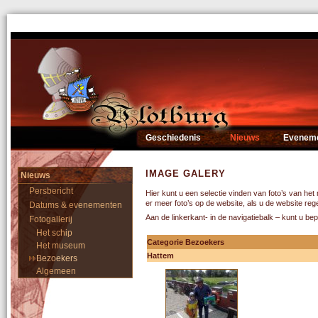
Geschiedenis
Nieuws
Evenem
IMAGE GALERY
Nieuws
Persbericht
Hier kunt u een selectie vinden van foto’s van he
er meer foto’s op de website, als u de website re
Datums & evenementen
Aan de linkerkant- in de navigatiebalk – kunt u be
Fotogallerij
Het schip
Categorie Bezoekers
Het museum
Hattem
Bezoekers
Algemeen