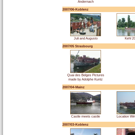
Andernach
2007/06-Koblenz
Juli and Augusto
Kehl 2
2007/05 Strasbourg
Quai des Belges Pictures
made by Adolphe Kuntz
2007/04-Mainz
Castle meets castle
Location Win
2007/03-Koblenz