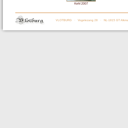
Kehl 2007
VLOTBURG
· Vogelezang 28 · NL-1815 GT Alkma