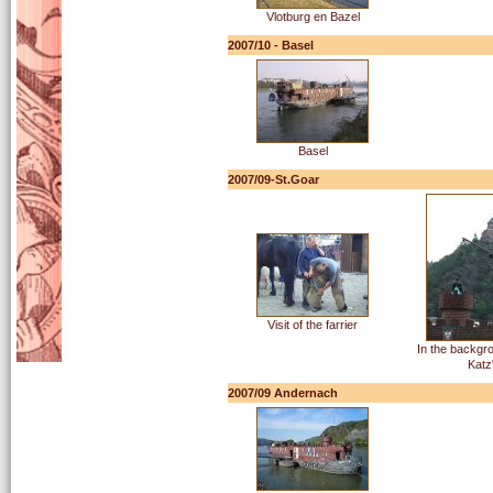
Vlotburg en Bazel
2007/10 - Basel
Basel
2007/09-St.Goar
Visit of the farrier
In the backgr
Katz
2007/09 Andernach