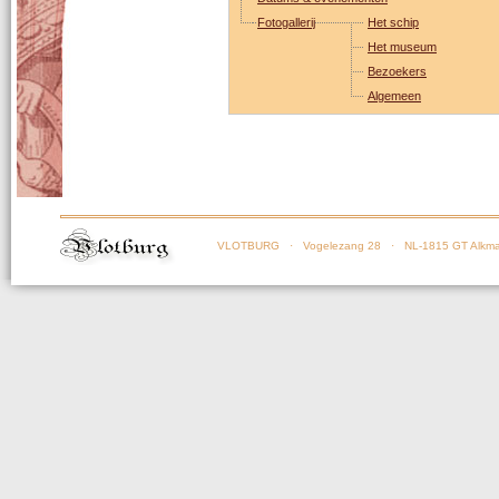
Fotogallerij
Het schip
Het museum
Bezoekers
Algemeen
VLOTBURG
· Vogelezang 28 · NL-1815 GT Alkma