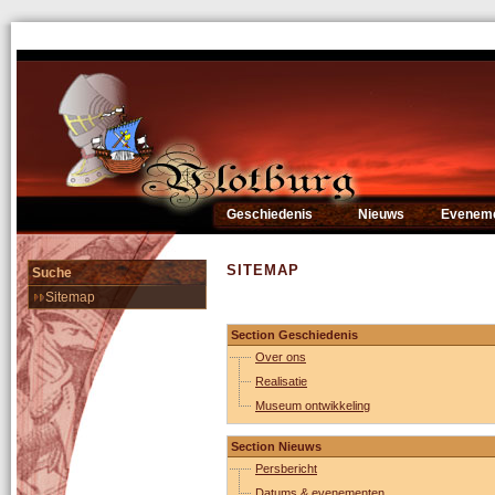
Geschiedenis
Nieuws
Evenem
SITEMAP
Suche
Sitemap
Section Geschiedenis
Over ons
Realisatie
Museum ontwikkeling
Section Nieuws
Persbericht
Datums & evenementen