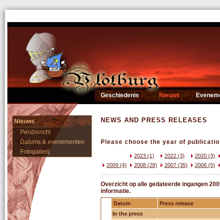
Geschiedenis
Nieuws
Evenem
NEWS AND PRESS RELEASES
Nieuws
Persbericht
Datums & evenementen
Please choose the year of publicatio
Fotogallerij
2023 (1)
2022 (3)
2020 (3)
2009 (4)
2008 (28)
2007 (35)
2006 (5)
Overzicht op alle gedateerde ingangen 200
informatie.
Datum
Press release
In the press