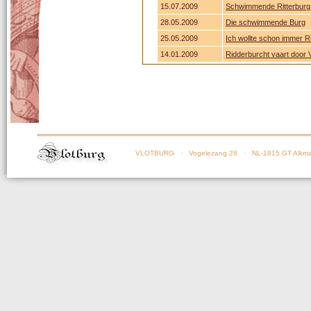
15.07.2009
Schwimmende Ritterburg 
28.05.2009
Die schwimmende Burg
25.05.2009
Ich wollte schon immer Ri
14.01.2009
Ridderburcht vaart door 
VLOTBURG
· Vogelezang 28 · NL-1815 GT Alkma