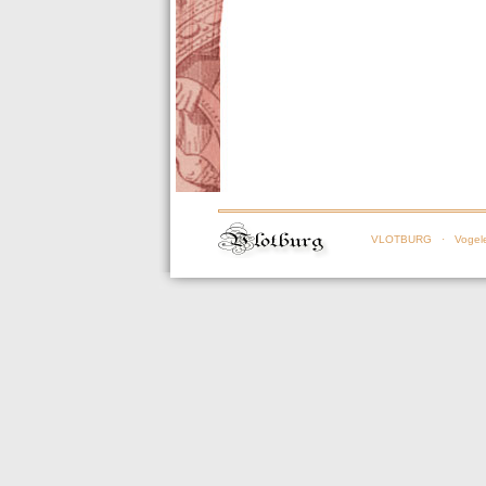
VLOTBURG
· Vogele