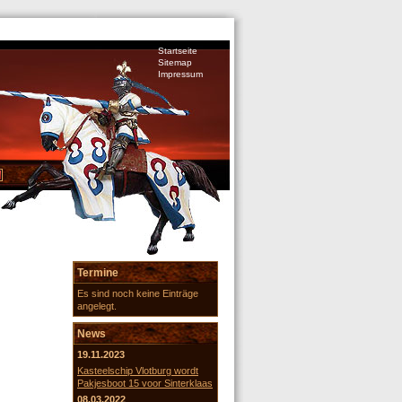
Startseite
Sitemap
Impressum
Termine
Es sind noch keine Einträge
angelegt.
News
19.11.2023
Kasteelschip Vlotburg wordt
Pakjesboot 15 voor Sinterklaas
08.03.2022