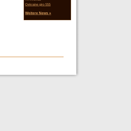
Oekraine giro 555
Weitere News »