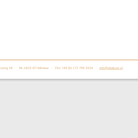
zang 28 · NL-1815 GT Alkmaar · Fon +49 (0) 172 760 3319 ·
info@vlotburg.nl