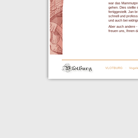
war das Mammutproj
gehen. Dies stellte 
fertiggestellt. Jan
schnell und profes
und auch bei widrig
Aber auch andere - 
freuen uns, Ihnen 
VLOTBURG
· Vogele