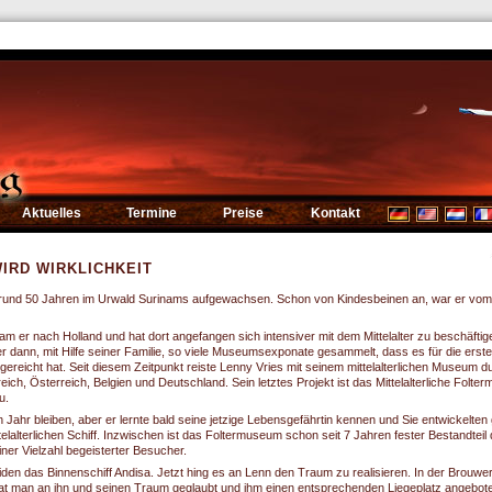
Aktuelles
Termine
Preise
Kontakt
IRD WIRKLICHKEIT
r rund 50 Jahren im Urwald Surinams aufgewachsen. Schon von Kindesbeinen an, war er vom M
am er nach Holland und hat dort angefangen sich intensiver mit dem Mittelalter zu beschäftig
r dann, mit Hilfe seiner Familie, so viele Museumsexponate gesammelt, dass es für die erste
ereicht hat. Seit diesem Zeitpunkt reiste Lenny Vries mit seinem mittelalterlichen Museum d
ich, Österreich, Belgien und Deutschland. Sein letztes Projekt ist das Mittelalterliche Folte
u.
ein Jahr bleiben, aber er lernte bald seine jetzige Lebensgefährtin kennen und Sie entwickelt
lalterlichen Schiff. Inzwischen ist das Foltermuseum schon seit 7 Jahren fester Bestandteil
iner Vielzahl begeisterter Besucher.
iden das Binnenschiff Andisa. Jetzt hing es an Lenn den Traum zu realisieren. In der Brouwer
t man an ihn und seinen Traum geglaubt und ihm einen entsprechenden Liegeplatz angeboten