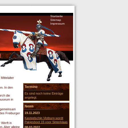
Startseite
Sitemap
Impressum
ittelalter
Termine
en. In den
Es sind noch keine Einträge
urch die
angelegt.
rmuseum in
News
en gemeinsam
19.11.2023
 des Freiburger
Kasteelschip Vlotburg wordt
Pakjesboot 15 voor Sinterklaas
 Werft in
. Aber alleine
08.03.2022