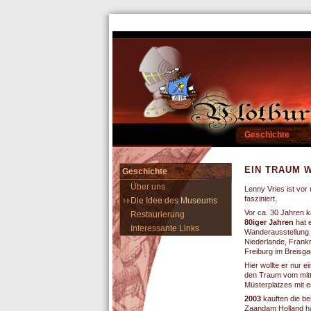
Geschichte
EIN TRAUM W
Geschichte
Über uns
Lenny Vries ist vo
fasziniert.
Die Idee des Museums
Vor ca. 30 Jahren k
Restaurierung
80iger Jahren
hat e
Interessante Links
Wanderausstellung g
Niederlande, Frankre
Freiburg im Breisga
Hier wollte er nur 
den Traum vom mitte
Müsterplatzes mit e
2003
kauften die be
Zaandam Holland ha