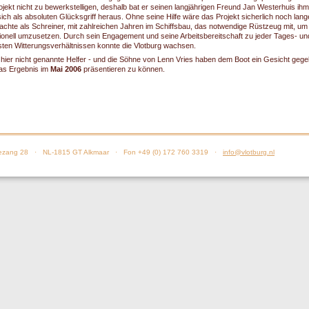
ekt nicht zu bewerkstelligen, deshalb bat er seinen langjährigen Freund Jan Westerhuis ih
sich als absoluten Glücksgriff heraus. Ohne seine Hilfe wäre das Projekt sicherlich noch lang
 brachte als Schreiner, mit zahlreichen Jahren im Schiffsbau, das notwendige Rüstzeug mit, um 
sionell umzusetzen. Durch sein Engagement und seine Arbeitsbereitschaft zu jeder Tages- u
sten Witterungsverhältnissen konnte die Vlotburg wachsen.
hier nicht genannte Helfer - und die Söhne von Lenn Vries haben dem Boot ein Gesicht gege
das Ergebnis im
Mai 2006
präsentieren zu können.
zang 28 · NL-1815 GT Alkmaar · Fon +49 (0) 172 760 3319 ·
info@vlotburg.nl