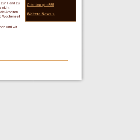
m zur Hand zu
Oekraine giro 555
e nicht
die Arbeiten
Weitere News »
nd Wochenzeit
ben und wir