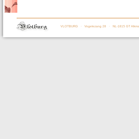
VLOTBURG
· Vogelezang 28 · NL-1815 GT Alkma