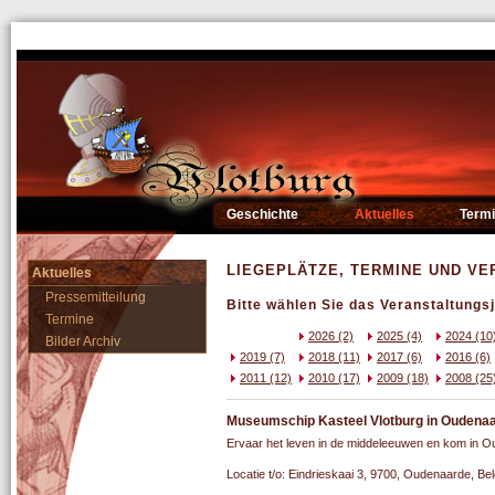
Geschichte
Aktuelles
Term
LIEGEPLÄTZE, TERMINE UND V
Aktuelles
Pressemitteilung
Bitte wählen Sie das Veranstaltungsj
Termine
2026 (2)
2025 (4)
2024 (10
Bilder Archiv
2019 (7)
2018 (11)
2017 (6)
2016 (6)
2011 (12)
2010 (17)
2009 (18)
2008 (25
Museumschip Kasteel Vlotburg in Oudenaar
Ervaar het leven in de middeleeuwen en kom in Ou
Locatie t/o: Eindrieskaai 3, 9700, Oudenaarde, Bel