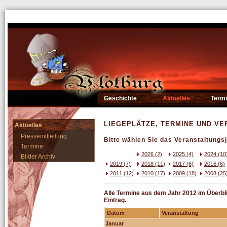
Geschichte
Aktuelles
Term
LIEGEPLÄTZE, TERMINE UND V
Aktuelles
Pressemitteilung
Bitte wählen Sie das Veranstaltungsj
Termine
2026 (2)
2025 (4)
2024 (10
Bilder Archiv
2019 (7)
2018 (11)
2017 (6)
2016 (6)
2011 (12)
2010 (17)
2009 (18)
2008 (25
Alle Termine aus dem Jahr 2012 im Überblic
Eintrag.
Datum
Veranstaltung
Januar