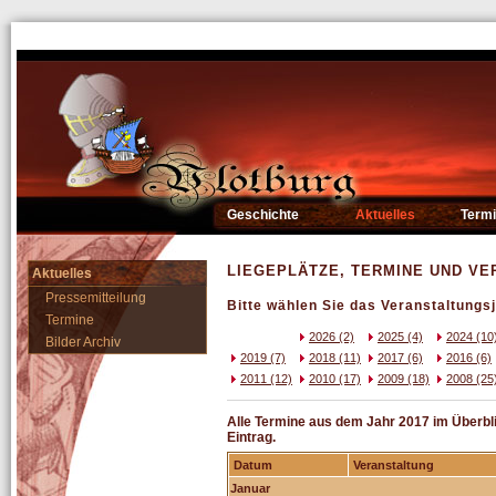
Geschichte
Aktuelles
Term
LIEGEPLÄTZE, TERMINE UND V
Aktuelles
Pressemitteilung
Bitte wählen Sie das Veranstaltungsj
Termine
2026 (2)
2025 (4)
2024 (10
Bilder Archiv
2019 (7)
2018 (11)
2017 (6)
2016 (6)
2011 (12)
2010 (17)
2009 (18)
2008 (25
Alle Termine aus dem Jahr 2017 im Überblic
Eintrag.
Datum
Veranstaltung
Januar