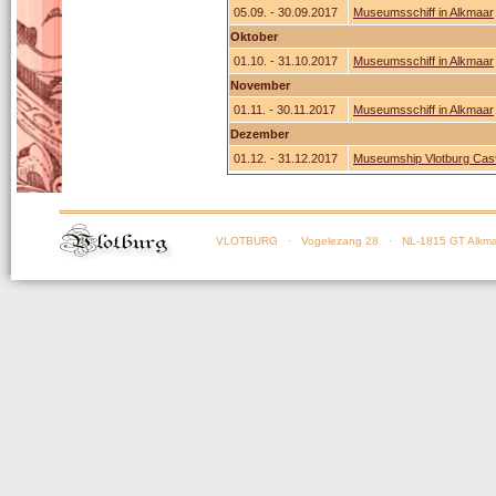
05.09. - 30.09.2017
Museumsschiff in Alkmaar
Oktober
01.10. - 31.10.2017
Museumsschiff in Alkmaar
November
01.11. - 30.11.2017
Museumsschiff in Alkmaar
Dezember
01.12. - 31.12.2017
Museumship Vlotburg Cast
VLOTBURG
· Vogelezang 28 · NL-1815 GT Alkma