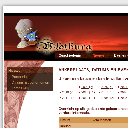
Geschiedenis
Nieuws
Evenem
ANKERPLAATS, DATUMS EN EV
Nieuws
Persbericht
U kunt een keuze maken in welke eve
Datums & evenementen
2026 (2)
2025 (4)
2024 
Fotogallerij
2019 (7)
2018 (11)
2017 (6)
2016 
2011 (12)
2010 (17)
2009 (18)
2008 
Overzicht op alle gedateerde gebeurteniss
verdere informatie.
Datum
Evenementen
Januari