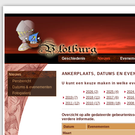
Geschiedenis
Nieuws
Evenem
ANKERPLAATS, DATUMS EN EV
Nieuws
Persbericht
U kunt een keuze maken in welke eve
Datums & evenementen
2026 (2)
2025 (4)
2024 
Fotogallerij
2019 (7)
2018 (11)
2017 (6)
2016 
2011 (12)
2010 (17)
2009 (18)
2008 
Overzicht op alle gedateerde gebeurteniss
verdere informatie.
Datum
Evenementen
Maart