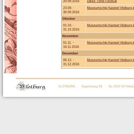
20.09.2016
Dikke Tinne Festival
23.09. -
Museumschip Kasteel Vlotburg in
30.09.2016
Oktober
01.10. -
Museumschip Kasteel Vlotburg in
31.10.2016
November
01.11. -
Museumschip Kasteel Vlotburg in
16.11.2016
December
06.12. -
Museumschip Kasteel Vlotburg i
31.12.2016
VLOTBURG
· Vogelezang 28 · NL-1815 GT Alkma